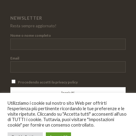
NEWSLETTER
Resta sempre aggiornato!
Nome o nome completo
Email
Procedendo accetti la privacy policy
Utilizziamo i cookie sul nostro sito Web per offrirti
l'esperienza più pertinente ricordando le tue preferenze e le
visite ripetute. Cliccando su "Accetta tutti" acconsenti all'uso
di TUTTI i cookie. Tuttavia, puoi visitare "Impostazioni
cookie" per fornire un consenso controllato.