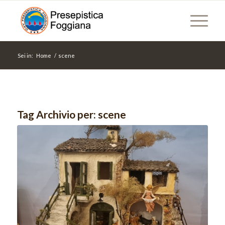
Sei in:
Home
/
scene
Tag Archivio per:
scene