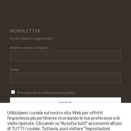
NEWSLETTER
Resta sempre aggiornato!
Nome o nome completo
Email
Procedendo accetti la privacy policy
Utilizziamo i cookie sul nostro sito Web per offrirti
l'esperienza più pertinente ricordando le tue preferenze e le
visite ripetute. Cliccando su "Accetta tutti" acconsenti all'uso
di TUTTI i cookie. Tuttavia, puoi visitare "Impostazioni