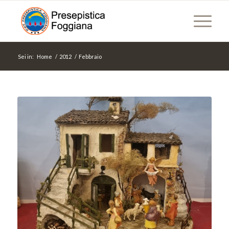
Sei in:
Home
/
2012
/
Febbraio