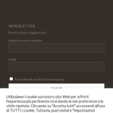
NEWSLETTER
Resta sempre aggiornato!
Nome o nome completo
Email
Procedendo accetti la privacy policy
Utilizziamo i cookie sul nostro sito Web per offrirti
l'esperienza più pertinente ricordando le tue preferenze e le
visite ripetute. Cliccando su "Accetta tutti" acconsenti all'uso
di TUTTI i cookie. Tuttavia, puoi visitare "Impostazioni