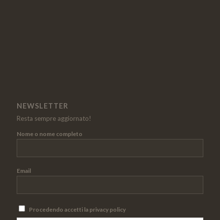
NEWSLETTER
Resta sempre aggiornato!
Nome o nome completo
Email
Procedendo accetti la privacy policy