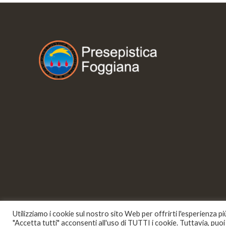
Utilizziamo i cookie sul nostro sito Web per offrirti l'esperienza p
"Accetta tutti" acconsenti all'uso di TUTTI i cookie. Tuttavia, puo
© 2021 - Presepistica Foggiana |
Privacy policy
|
Cookie policy