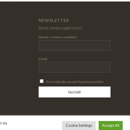
NEWSLETTER
Resta sempre aggiornato!
Nome o nome completo
Email
Procedendo accetti la privacy policy
o su
Cookie Settings
Accept All
credits:
Asernet