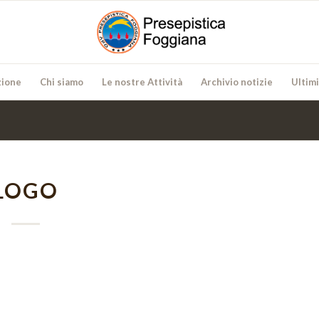
zione
Chi siamo
Le nostre Attività
Archivio notizie
Ultim
LOGO