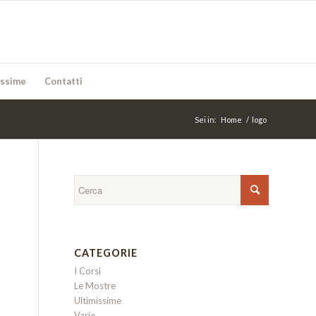
issime
Contatti
Sei in:
Home
/
logo
CATEGORIE
I Corsi
Le Mostre
Ultimissime
Varie