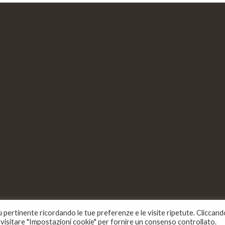
iù pertinente ricordando le tue preferenze e le visite ripetute. Cliccand
i visitare "Impostazioni cookie" per fornire un consenso controllato.