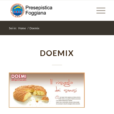
Sei in:
Home
/
Doemix
DOEMIX