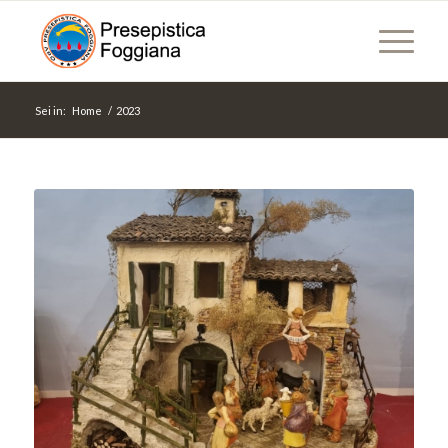
Sei in:
Home
/
2023