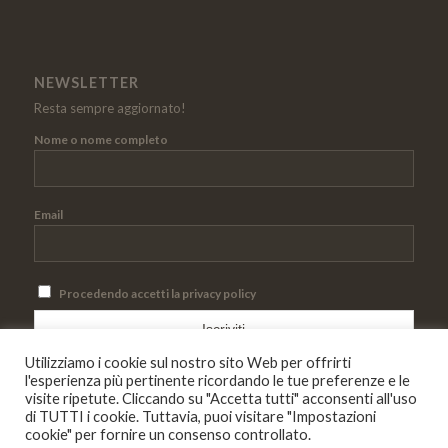
NEWSLETTER
Resta sempre aggiornato!
Nome o nome completo
Email
Procedendo accetti la privacy policy
Utilizziamo i cookie sul nostro sito Web per offrirti
l'esperienza più pertinente ricordando le tue preferenze e le
visite ripetute. Cliccando su "Accetta tutti" acconsenti all'uso
di TUTTI i cookie. Tuttavia, puoi visitare "Impostazioni
cookie" per fornire un consenso controllato.