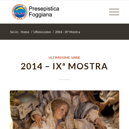
Sei in:
Home
/
Ultimissime
/
2014 – IXª Mostra
ULTIMISSIME
,
VARIE
2014 – IXª MOSTRA