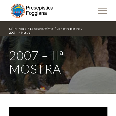
Sei in:
Home
/
Le nostre Attività
/
Le nostre mostre
/
2007 – IIª Mostra
2007 – IIª
MOSTRA